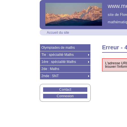
www.m
site de Flo
mathématiq
Accueil du site
Erreur - 
Olympiades de maths
Tle : spécialité Maths
1ère : spécialité Maths
L'adresse UR
trouver l'info
2de : Maths
2nde : SNT
Contact
Connexion