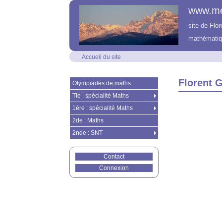
www.m
site de Flo
mathématiq
Accueil du site
Florent 
Olympiades de maths
Tle : spécialité Maths
1ère : spécialité Maths
2de : Maths
2nde : SNT
Contact
Connexion