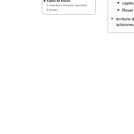
0-plan de travail
capteu
1-interface homme machine
Rover
2-projet
écriture 
actionneu