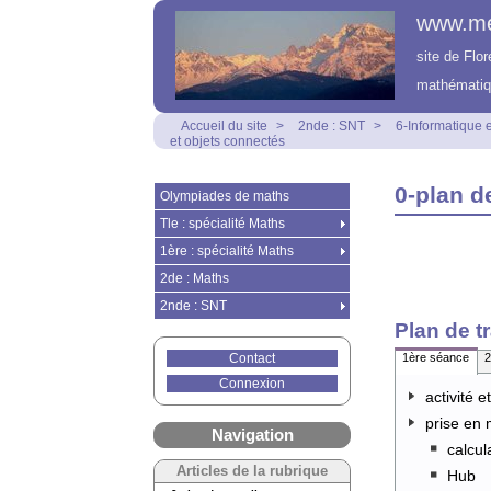
www.m
site de Flo
mathématiq
Accueil du site
>
2nde : SNT
>
6-Informatique
et objets connectés
0-plan de
Olympiades de maths
Tle : spécialité Maths
1ère : spécialité Maths
2de : Maths
2nde : SNT
Plan de tr
1ère séance
2
Contact
Connexion
activité e
prise en 
Navigation
calcul
Articles de la rubrique
Hub