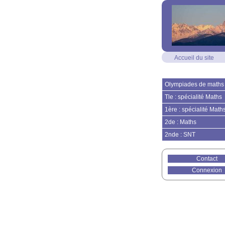
Accueil du site
Olympiades de maths
Tle : spécialité Maths
1ère : spécialité Math
2de : Maths
2nde : SNT
Contact
Connexion