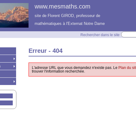
www.mesmaths.com
site de Florent GIROD, professeur de
mathématiques à l'Externat Notre Dame
Rechercher dans le site
Erreur - 404
s
L'adresse URL que vous demandez n'existe pas. Le
Plan du si
trouver l'information recherchée.