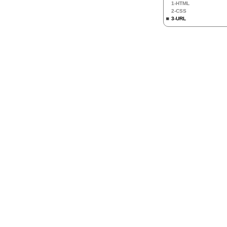
1-HTML
2-CSS
3-URL