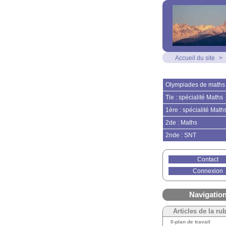
Accueil du site
>
Olympiades de maths
Tle : spécialité Maths
1ère : spécialité Math
2de : Maths
2nde : SNT
Contact
Connexion
Navigatio
Articles de la ru
0-plan de travail