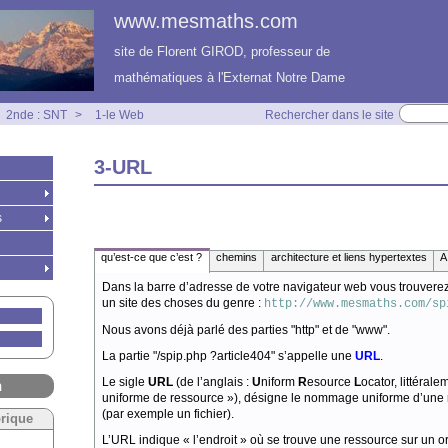
www.mesmaths.com
site de Florent GIROD, professeur de
mathématiques à l'Externat Notre Dame
2nde : SNT
>
1-le Web
Rechercher dans le site
3-URL
s
qu’est-ce que c’est ?
chemins
architecture et liens hypertextes
A
Dans la barre d’adresse de votre navigateur web vous trouverez
un site des choses du genre :
http://www.mesmaths.com/sp
Nous avons déjà parlé des parties "http" et de "www".
La partie "/spip.php ?article404" s’appelle une
URL
.
Le sigle
URL
(de l’anglais :
U
niform
R
esource
L
ocator, littérale
n
uniforme de ressource »), désigne le nommage uniforme d’une 
(par exemple un fichier).
brique
L’URL indique « l’endroit » où se trouve une ressource sur un or