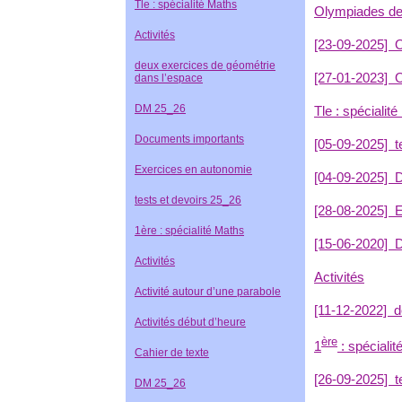
Tle : spécialité Maths
Olympiades d
Activités
[23-09-2025]
O
deux exercices de géométrie
[27-01-2023]
O
dans l’espace
DM 25_26
Tle : spécialit
Documents importants
[05-09-2025]
t
Exercices en autonomie
[04-09-2025]
D
tests et devoirs 25_26
[28-08-2025]
E
1ère : spécialité Maths
[15-06-2020]
D
Activités
Activités
Activité autour d’une parabole
[11-12-2022]
d
Activités début d’heure
ère
1
: spéciali
Cahier de texte
[26-09-2025]
t
DM 25_26