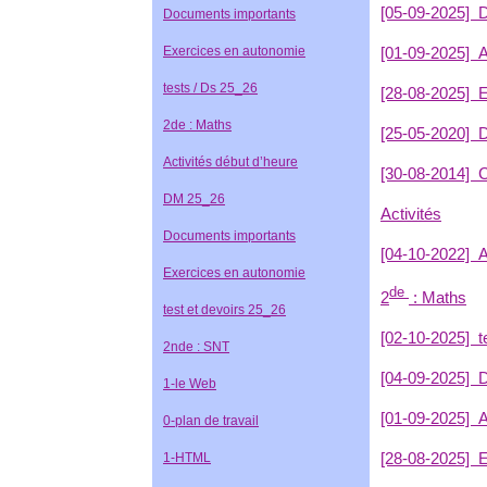
[05-09-2025]
D
Documents importants
Exercices en autonomie
[01-09-2025]
A
tests / Ds 25_26
[28-08-2025]
E
2de : Maths
[25-05-2020]
D
Activités début d’heure
[30-08-2014]
C
DM 25_26
Activités
Documents importants
[04-10-2022]
A
Exercices en autonomie
de
2
: Maths
test et devoirs 25_26
[02-10-2025]
t
2nde : SNT
[04-09-2025]
D
1-le Web
[01-09-2025]
A
0-plan de travail
[28-08-2025]
E
1-HTML