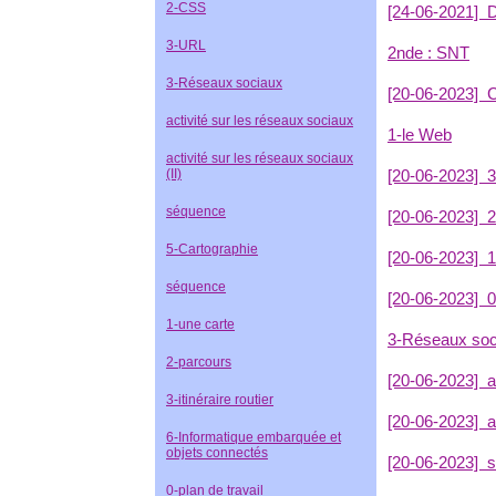
2-CSS
[24-06-2021]
D
3-URL
2nde : SNT
3-Réseaux sociaux
[20-06-2023]
C
activité sur les réseaux sociaux
1-le Web
activité sur les réseaux sociaux
(II)
[20-06-2023]
3
séquence
[20-06-2023]
2
5-Cartographie
[20-06-2023]
1
séquence
[20-06-2023]
0
1-une carte
3-Réseaux soc
2-parcours
[20-06-2023]
a
3-itinéraire routier
[20-06-2023]
a
6-Informatique embarquée et
objets connectés
[20-06-2023]
s
0-plan de travail